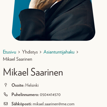
Etusivu
>
Yhdistys
>
Asiantuntijahaku
>
Mikael Saarinen
Mikael Saarinen
Osoite:
Helsinki
Puhelinnumero:
0504414570
Sähköposti:
mikael.saarinen@me.com