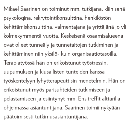
Mikael Saarinen on toiminut mm. tutkijana, kliinisenä
psykologina, rekrytointikonsulttina, henkilöstön
kehittämiskonsulttina, valmentajana ja yrittäjänä jo yli
kolmekymmentä vuotta. Keskeisenä osaamisalueena
ovat olleet tunneäly ja tunnetaitojen tutkiminen ja
kehittäminen niin yksilö- kuin organisaatiotasoilla.
Terapiatyössä hän on erikoistunut työstressin,
uupumuksen ja kiusallisten tunteiden kanssa
työskentelyyn lyhytterapeuttisin menetelmin. Hän on
erikoistunut myös parisuhteiden tutkimiseen ja
pelastamiseen ja esiintynyt mm. Ensitreffit alttarilla -
ohjelmassa asiantuntijana. Saarinen toimii nykyään
päätoimisesti tutkimusasiantuntijana.