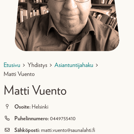
Etusivu
>
Yhdistys
>
Asiantuntijahaku
>
Matti Vuento
Matti Vuento
Osoite:
Helsinki
Puhelinnumero:
0449755410
Sähköposti:
matti.vuento@saunalahti.fi