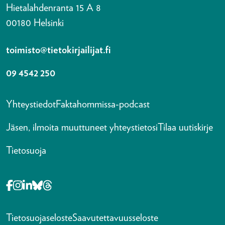
Hietalahdenranta 15 A 8
00180 Helsinki
toimisto@tietokirjailijat.fi
09 4542 250
Yhteystiedot
Faktahommissa-podcast
Jäsen, ilmoita muuttuneet yhteystietosi
Tilaa uutiskirje
Tietosuoja
Opens in a new tab Facebook-f
Opens in a new tab Instagram
Opens in a new tab Linkedin-in
Opens in a new tab Bluesky
Opens in a new tab Threads
Tietosuojaseloste
Saavutettavuusseloste