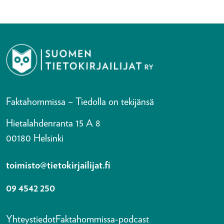
Faktahommissa – Tiedolla on tekijänsä
Hietalahdenranta 15 A 8
00180 Helsinki
toimisto@tietokirjailijat.fi
09 4542 250
Yhteystiedot
Faktahommissa-podcast