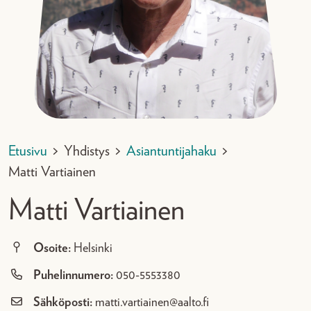
Etusivu
>
Yhdistys
>
Asiantuntijahaku
>
Matti Vartiainen
Matti Vartiainen
Osoite:
Helsinki
Puhelinnumero:
050-5553380
Sähköposti:
matti.vartiainen@aalto.fi