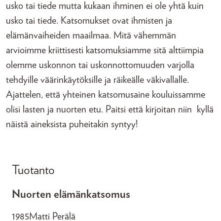
usko tai tiede mutta kukaan ihminen ei ole yhtä kuin
usko tai tiede. Katsomukset ovat ihmisten ja
elämänvaiheiden maailmaa. Mitä vähemmän
arvioimme kriittisesti katsomuksiamme sitä alttiimpia
olemme uskonnon tai uskonnottomuuden varjolla
tehdyille väärinkäytöksille ja räikeälle väkivallalle.
Ajattelen, että yhteinen katsomusaine kouluissamme
olisi lasten ja nuorten etu. Paitsi että kirjoitan niin kyllä
näistä aineksista puheitakin syntyy!
Tuotanto
Nuorten elämänkatsomus
1985
Matti Perälä