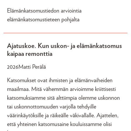
Elämänkatsomustiedon arviointia
elämänkatsomustieteen pohjalta
Ajatuskoe. Kun uskon- ja elämänkatsomus
kaipaa remonttia
2026
Matti Perälä
Katsomukset ovat ihmisten ja elämänvaiheiden
maailmaa. Mitä vähemmän arvioimme kriittisesti
katsomuksiamme sitä alttiimpia olemme uskonnon
tai uskonnottomuuden varjolla tehdyille
väärinkäytöksille ja räikeälle väkivallalle. Ajattelen,
että yhteinen katsomusaine kouluissamme olisi