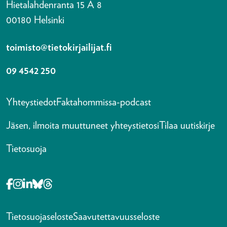
Hietalahdenranta 15 A 8
00180 Helsinki
toimisto@tietokirjailijat.fi
09 4542 250
Yhteystiedot
Faktahommissa-podcast
Jäsen, ilmoita muuttuneet yhteystietosi
Tilaa uutiskirje
Tietosuoja
Opens in a new tab Facebook-f
Opens in a new tab Instagram
Opens in a new tab Linkedin-in
Opens in a new tab Bluesky
Opens in a new tab Threads
Tietosuojaseloste
Saavutettavuusseloste