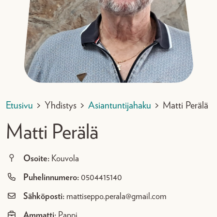
Etusivu
>
Yhdistys
>
Asiantuntijahaku
>
Matti Perälä
Matti Perälä
Osoite:
Kouvola
Puhelinnumero:
0504415140
Sähköposti:
mattiseppo.perala@gmail.com
Ammatti:
Pappi