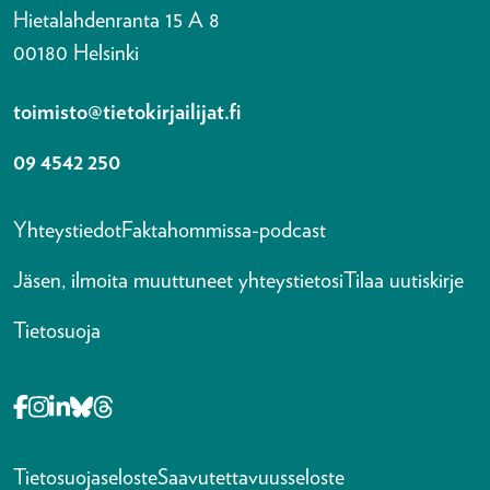
Hietalahdenranta 15 A 8
00180 Helsinki
toimisto@tietokirjailijat.fi
09 4542 250
Yhteystiedot
Faktahommissa-podcast
Jäsen, ilmoita muuttuneet yhteystietosi
Tilaa uutiskirje
Tietosuoja
Opens in a new tab Facebook-f
Opens in a new tab Instagram
Opens in a new tab Linkedin-in
Opens in a new tab Bluesky
Opens in a new tab Threads
Tietosuojaseloste
Saavutettavuusseloste