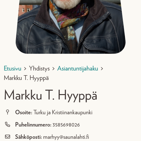
Etusivu
>
Yhdistys
>
Asiantuntijahaku
>
Markku T. Hyyppä
Markku T. Hyyppä
Osoite:
Turku ja Kristiinankaupunki
Puhelinnumero:
3585698026
Sähköposti:
marhyy@saunalahti.fi