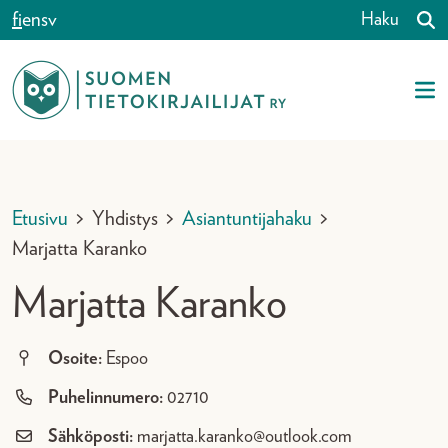
Siirry sisältöön
fi
en
sv
Haku
Etusivu
>
Yhdistys
>
Asiantuntijahaku
>
Marjatta Karanko
Marjatta Karanko
Osoite:
Espoo
Puhelinnumero:
02710
Sähköposti:
marjatta.karanko@outlook.com