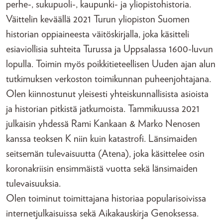
perhe-, sukupuoli-, kaupunki- ja yliopistohistoria.
Väittelin keväällä 2021 Turun yliopiston Suomen
historian oppiaineesta väitöskirjalla, joka käsitteli
esiaviollisia suhteita Turussa ja Uppsalassa 1600-luvun
lopulla. Toimin myös poikkitieteellisen Uuden ajan alun
tutkimuksen verkoston toimikunnan puheenjohtajana.
Olen kiinnostunut yleisesti yhteiskunnallisista asioista
ja historian pitkistä jatkumoista. Tammikuussa 2021
julkaisin yhdessä Rami Kankaan & Marko Nenosen
kanssa teoksen K niin kuin katastrofi. Länsimaiden
seitsemän tulevaisuutta (Atena), joka käsittelee osin
koronakriisin ensimmäistä vuotta sekä länsimaiden
tulevaisuuksia.
Olen toiminut toimittajana historiaa popularisoivissa
internetjulkaisuissa sekä Aikakauskirja Genoksessa.