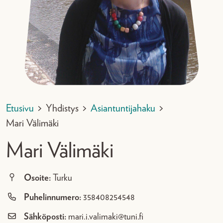
Etusivu
>
Yhdistys
>
Asiantuntijahaku
>
Mari Välimäki
Mari Välimäki
Osoite:
Turku
Puhelinnumero:
358408254548
Sähköposti:
mari.i.valimaki@tuni.fi