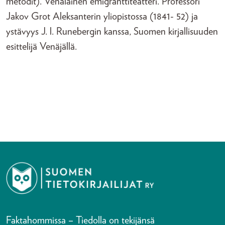
metodit). Venäläinen emigranttiteatteri. Professori
Jakov Grot Aleksanterin yliopistossa (1841- 52) ja
ystävyys J. l. Runebergin kanssa, Suomen kirjallisuuden
esittelijä Venäjällä.
Faktahommissa – Tiedolla on tekijänsä