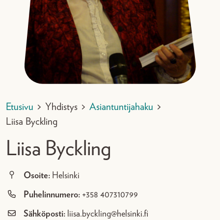
Etusivu
>
Yhdistys
>
Asiantuntijahaku
>
Liisa Byckling
Liisa Byckling
Osoite:
Helsinki
Puhelinnumero:
+358 407310799
Sähköposti:
liisa.byckling@helsinki.fi