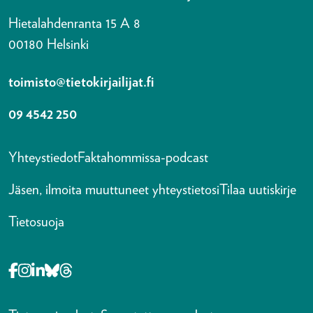
Hietalahdenranta 15 A 8
00180 Helsinki
toimisto@tietokirjailijat.fi
09 4542 250
Yhteystiedot
Faktahommissa-podcast
Jäsen, ilmoita muuttuneet yhteystietosi
Tilaa uutiskirje
Tietosuoja
Opens in a new tab Facebook-f
Opens in a new tab Instagram
Opens in a new tab Linkedin-in
Opens in a new tab Bluesky
Opens in a new tab Threads