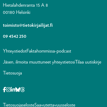
Hietalahdenranta 15 A 8
00180 Helsinki
toimisto@tietokirjailijat.fi
09 4542 250
Yhteystiedot
Faktahommissa-podcast
Jäsen, ilmoita muuttuneet yhteystietosi
Tilaa uutiskirje
Tietosuoja
Opens in a new tab Facebook-f
Opens in a new tab Instagram
Opens in a new tab Linkedin-in
Opens in a new tab Bluesky
Opens in a new tab Threads
Tietosuojaseloste
Saavutettavuusseloste