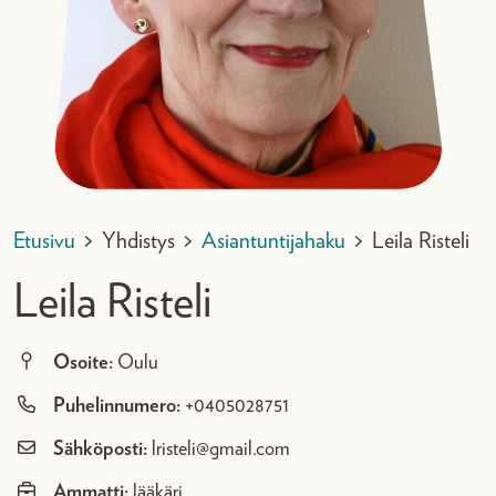
Etusivu
>
Yhdistys
>
Asiantuntijahaku
>
Leila Risteli
Leila Risteli
Osoite:
Oulu
Puhelinnumero:
+0405028751
Sähköposti:
lristeli@gmail.com
Ammatti:
lääkäri