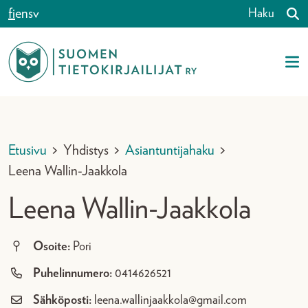
Siirry sisältöön
fi
en
sv
Haku
Etusivu
>
Yhdistys
>
Asiantuntijahaku
>
Leena Wallin-Jaakkola
Leena Wallin-Jaakkola
Osoite:
Pori
Puhelinnumero:
0414626521
Sähköposti:
leena.wallinjaakkola@gmail.com