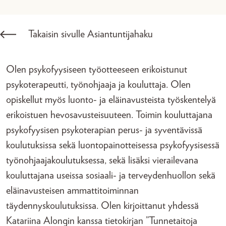
Takaisin sivulle Asiantuntijahaku
Olen psykofyysiseen työotteeseen erikoistunut
psykoterapeutti, työnohjaaja ja kouluttaja. Olen
opiskellut myös luonto- ja eläinavusteista työskentelyä
erikoistuen hevosavusteisuuteen. Toimin kouluttajana
psykofyysisen psykoterapian perus- ja syventävissä
koulutuksissa sekä luontopainotteisessa psykofyysisessä
työnohjaajakoulutuksessa, sekä lisäksi vierailevana
kouluttajana useissa sosiaali- ja terveydenhuollon sekä
eläinavusteisen ammattitoiminnan
täydennyskoulutuksissa. Olen kirjoittanut yhdessä
Katariina Alongin kanssa tietokirjan ”Tunnetaitoja