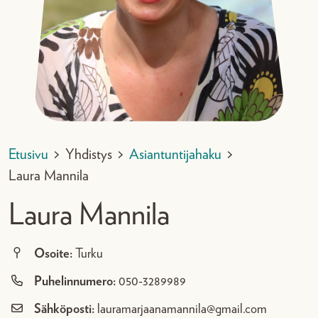
Etusivu
>
Yhdistys
>
Asiantuntijahaku
>
Laura Mannila
Laura Mannila
Osoite:
Turku
Puhelinnumero:
050-3289989
Sähköposti:
lauramarjaanamannila@gmail.com