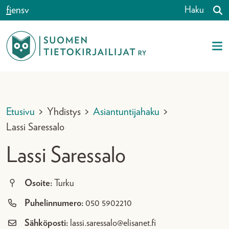
Siirry sisältöön
fi
en
sv
Haku
Etusivu
>
Yhdistys
>
Asiantuntijahaku
>
Lassi Saressalo
Lassi Saressalo
Osoite:
Turku
Puhelinnumero:
050 5902210
Sähköposti:
lassi.saressalo@elisanet.fi