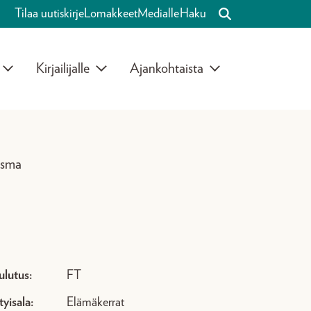
Tilaa uutiskirje
Lomakkeet
Medialle
Haku
Kirjailijalle
Ajankohtaista
asma
ulutus:
FT
tyisala:
Elämäkerrat