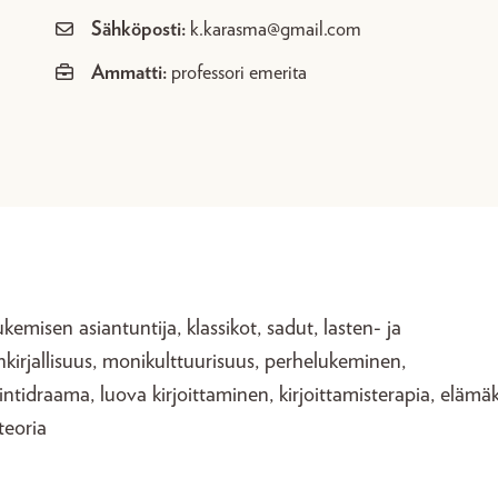
Sähköposti:
k.karasma@gmail.com
Ammatti:
professori emerita
kemisen asiantuntija, klassikot, sadut, lasten- ja
kirjallisuus, monikulttuurisuus, perhelukeminen,
ntidraama, luova kirjoittaminen, kirjoittamisterapia, elämäk
teoria