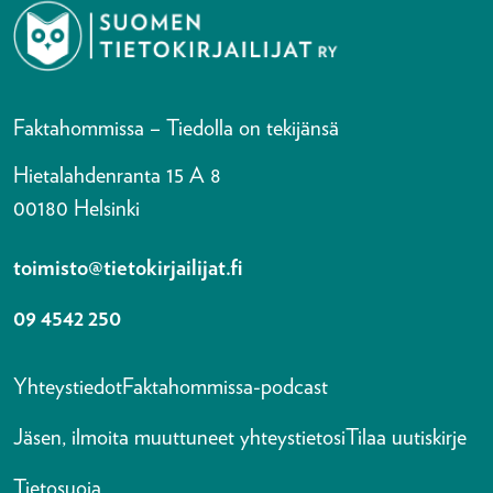
Faktahommissa – Tiedolla on tekijänsä
Hietalahdenranta 15 A 8
00180 Helsinki
toimisto@tietokirjailijat.fi
09 4542 250
Yhteystiedot
Faktahommissa-podcast
Jäsen, ilmoita muuttuneet yhteystietosi
Tilaa uutiskirje
Tietosuoja