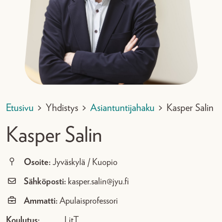
Etusivu
>
Yhdistys
>
Asiantuntijahaku
>
Kasper Salin
Kasper Salin
Osoite:
Jyväskylä / Kuopio
Sähköposti:
kasper.salin@jyu.fi
Ammatti:
Apulaisprofessori
Koulutus:
LitT