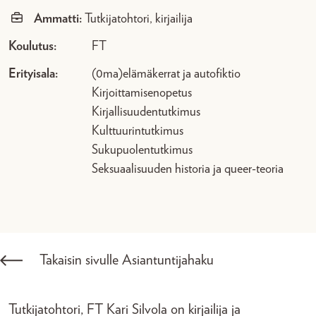
Ammatti:
Tutkijatohtori, kirjailija
Koulutus:
FT
Erityisala:
(0ma)elämäkerrat ja autofiktio
Kirjoittamisenopetus
Kirjallisuudentutkimus
Kulttuurintutkimus
Sukupuolentutkimus
Seksuaalisuuden historia ja queer-teoria
Takaisin sivulle Asiantuntijahaku
Tutkijatohtori, FT Kari Silvola on kirjailija ja