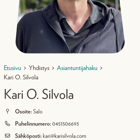
Etusivu
>
Yhdistys
>
Asiantuntijahaku
>
Kari O. Silvola
Kari O. Silvola
Osoite:
Salo
Puhelinnumero:
0451506693
Sähköposti:
kari@karisilvola.com