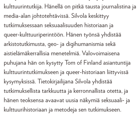
kulttuurintutkija. Hänellä on pitkä tausta journalistina ja
media-alan johtotehtävissä. Silvola keskittyy
tutkimuksessaan seksuaalisuuden historiaan ja
queer‑kulttuuriperintöön. Hänen työnsä yhdistää
arkistotutkimusta, geo- ja digihumanismia sekä
aistielämäkerrallisia menetelmiä. Valovoimaisena
puhujana hän on kysytty Tom of Finland asiantuntija
kulttuurintutkimukseen ja queer-historiaan liittyvissä
kysymyksissä. Tietokirjailijana Silvola yhdistää
tutkimuksellista tarkkuutta ja kerronnallista otetta, ja
hänen teoksensa avaavat uusia näkymiä seksuaali‑ ja
kulttuurihistoriaan ja metodeja sen tutkimukseen.