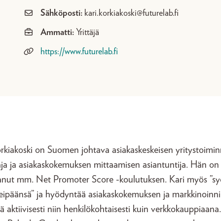
Sähköposti:
kari.korkiakoski@futurelab.fi
Ammatti:
Yrittäjä
https://www.futurelab.fi
orkiakoski on Suomen johtava asiakaskeskeisen yritystoimi
aja ja asiakaskokemuksen mittaamisen asiantuntija. Hän on
tanut mm. Net Promoter Score -koulutuksen. Kari myös ”sy
eipäänsä” ja hyödyntää asiakaskokemuksen ja markkinoinn
tä aktiivisesti niin henkilökohtaisesti kuin verkkokauppiaana.