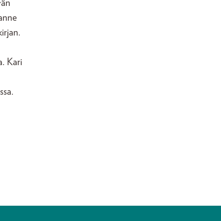
vän
Janne
irjan.
. Kari
ssa.