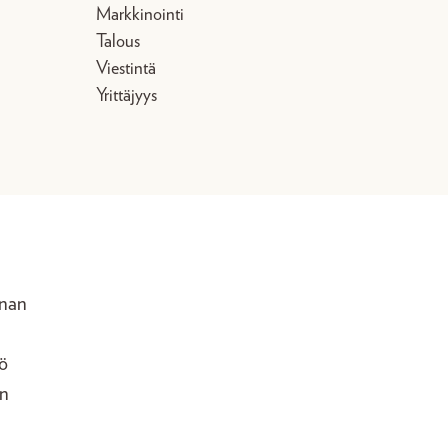
Markkinointi
Talous
Viestintä
Yrittäjyys
nnan
ö
in