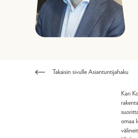
Takaisin sivulle Asiantuntijahaku
Kari K
rakent
suorit
omaa l
välinei