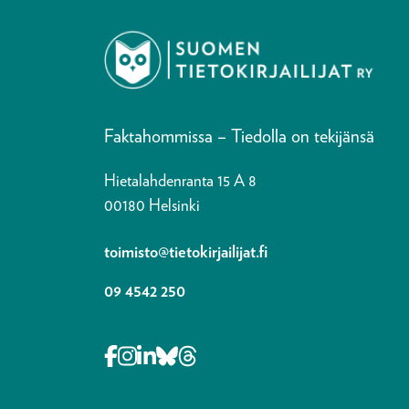
Faktahommissa – Tiedolla on tekijänsä
Hietalahdenranta 15 A 8
00180 Helsinki
toimisto@tietokirjailijat.fi
09 4542 250
Opens in a new tab Facebook-f
Opens in a new tab Instagram
Opens in a new tab Linkedin-i
Opens in a new tab Bluesky
Opens in a new tab Thre