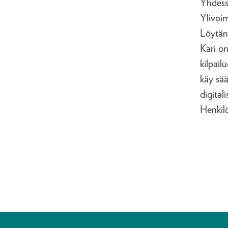
Yhdess
Ylivoim
Löytän
Kari o
kilpail
käy sä
digital
Henkilö