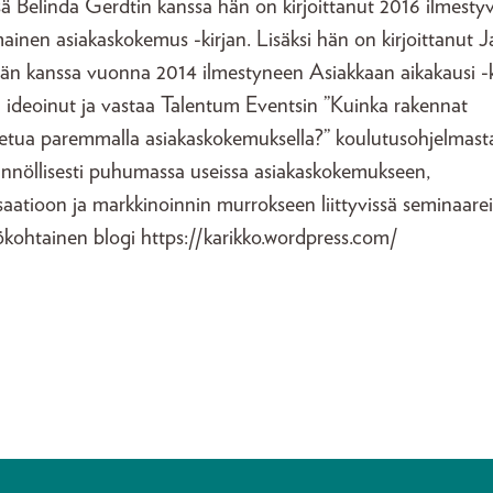
ä Belinda Gerdtin kanssa hän on kirjoittanut 2016 ilmesty
ainen asiakaskokemus -kirjan. Lisäksi hän on kirjoittanut 
än kanssa vuonna 2014 ilmestyneen Asiakkaan aikakausi -k
n ideoinut ja vastaa Talentum Eventsin ”Kuinka rakennat
uetua paremmalla asiakaskokemuksella?” koulutusohjelmasta
ännöllisesti puhumassa useissa asiakaskokemukseen,
isaatioon ja markkinoinnin murrokseen liittyvissä seminaarei
kohtainen blogi https://karikko.wordpress.com/