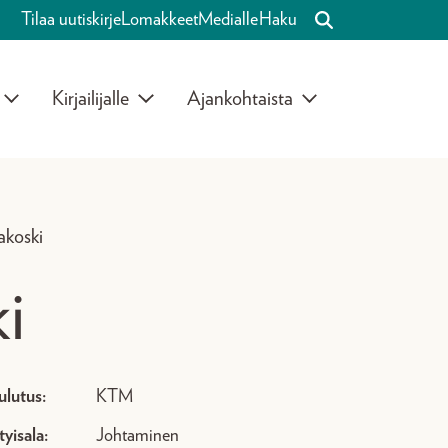
Tilaa uutiskirje
Lomakkeet
Medialle
Haku
Kirjailijalle
Ajankohtaista
akoski
i
ulutus:
KTM
tyisala:
Johtaminen