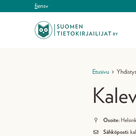
Siirry sisältöön
fi
en
sv
Etusivu
>
Yhdisty
Kalev
Osoite:
Helsink
Sähköposti:
ka