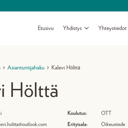
Etusivu
Yhdistys
Yhteystiedot
s
>
Asiantuntijahaku
>
Kalevi Hölttä
i Hölttä
i
Koulutus:
OTT
levi.holtta@outlook.com
Erityisala:
Oikeustiede