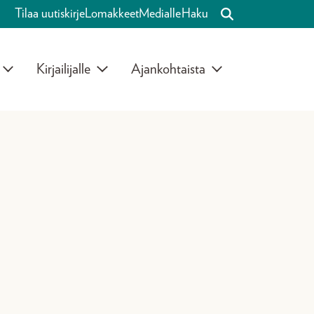
Tilaa uutiskirje
Lomakkeet
Medialle
Haku
Kirjailijalle
Ajankohtaista