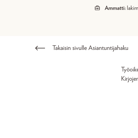
Ammatti:
lakim
Takaisin sivulle Asiantuntijahaku
Työoike
Kirjoje