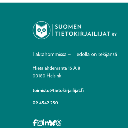
Faktahommissa – Tiedolla on tekijänsä
Hietalahdenranta 15 A 8
00180 Helsinki
toimisto@tietokirjailijat.fi
09 4542 250
Opens in a new tab Facebook-f
Opens in a new tab Instagram
Opens in a new tab Linkedin-i
Opens in a new tab Bluesky
Opens in a new tab Thre