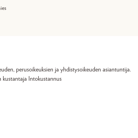
ies
uden, perusoikeuksien ja yhdistysoikeuden asiantuntija.
n kustantaja Intokustannus