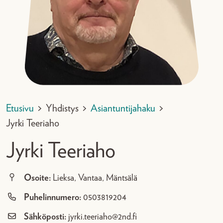
Etusivu
>
Yhdistys
>
Asiantuntijahaku
>
Jyrki Teeriaho
Jyrki Teeriaho
Osoite:
Lieksa, Vantaa, Mäntsälä
Puhelinnumero:
0503819204
Sähköposti:
jyrki.teeriaho@2nd.fi