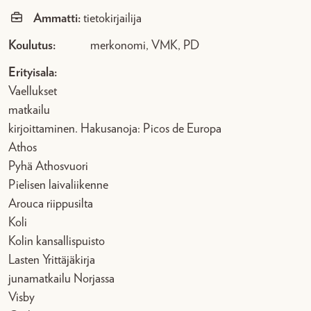
Ammatti:
tietokirjailija
Koulutus:
merkonomi, VMK, PD
Erityisala:
Vaellukset
matkailu
kirjoittaminen. Hakusanoja: Picos de Europa
Athos
Pyhä Athosvuori
Pielisen laivaliikenne
Arouca riippusilta
Koli
Kolin kansallispuisto
Lasten Yrittäjäkirja
junamatkailu Norjassa
Visby