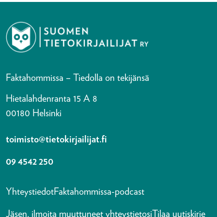
Faktahommissa – Tiedolla on tekijänsä
Hietalahdenranta 15 A 8
00180 Helsinki
toimisto@tietokirjailijat.fi
09 4542 250
Yhteystiedot
Faktahommissa-podcast
Jäsen, ilmoita muuttuneet yhteystietosi
Tilaa uutiskirje