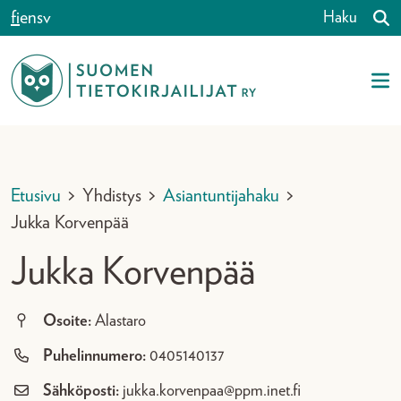
Siirry sisältöön
fi
en
sv
Haku
Etusivu
>
Yhdistys
>
Asiantuntijahaku
>
Jukka Korvenpää
Jukka Korvenpää
Osoite:
Alastaro
Puhelinnumero:
0405140137
Sähköposti:
jukka.korvenpaa@ppm.inet.fi