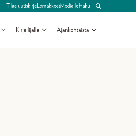
Tilaa uutiskirje
Lomakkeet
Medialle
Haku
Kirjailijalle
Ajankohtaista