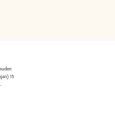
ikeuden
njan) 15
.