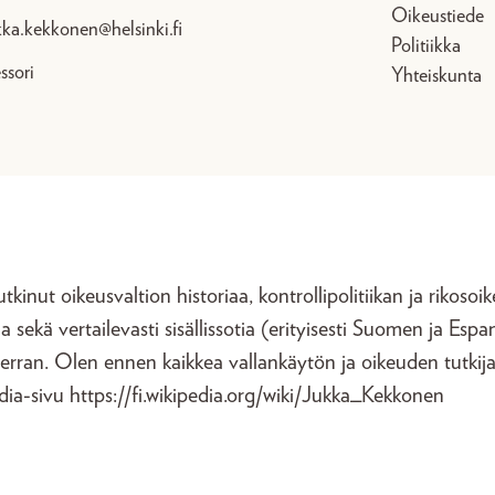
Oikeustiede
kka.kekkonen@helsinki.fi
Politiikka
ssori
Yhteiskunta
tkinut oikeusvaltion historiaa, kontrollipolitiikan ja rikoso
aa sekä vertailevasti sisällissotia (erityisesti Suomen ja Espa
verran. Olen ennen kaikkea vallankäytön ja oikeuden tutkija
ia-sivu https://fi.wikipedia.org/wiki/Jukka_Kekkonen