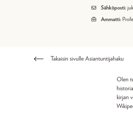
Sähköposti:
ju
Ammatti:
Profe
Takaisin sivulle Asiantuntijahaku
Olen tu
histori
kirjan 
Wikiped