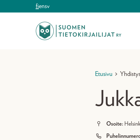
Siirry sisältöön
fi
en
sv
Etusivu
>
Yhdisty
Jukk
Osoite:
Helsink
Puhelinnumero