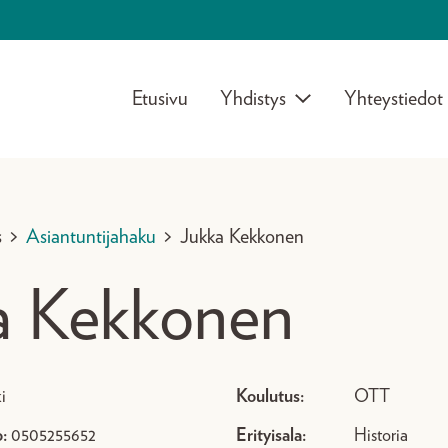
Etusivu
Yhdistys
Yhteystiedot
s
>
Asiantuntijahaku
>
Jukka Kekkonen
a Kekkonen
i
Koulutus:
OTT
:
0505255652
Erityisala:
Historia