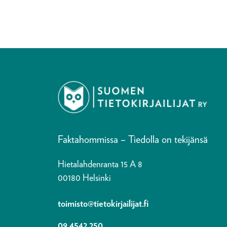
Faktahommissa – Tiedolla on tekijänsä
Hietalahdenranta 15 A 8
00180 Helsinki
toimisto@tietokirjailijat.fi
09 4542 250