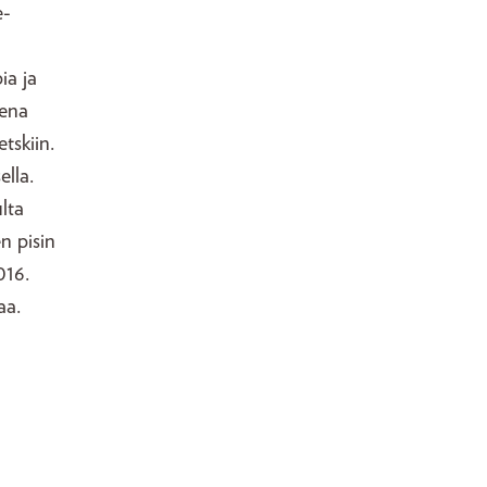
e-
ia ja
iena
tskiin.
lla.
lta
n pisin
016.
aa.