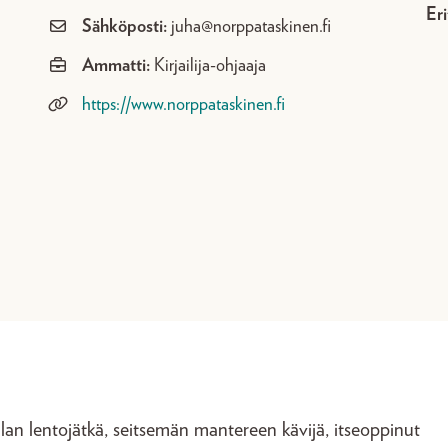
Eri
Sähköposti:
juha@norppataskinen.fi
Ammatti:
Kirjailija-ohjaaja
https://www.norppataskinen.fi
an lentojätkä, seitsemän mantereen kävijä, itseoppinut