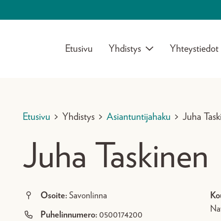
Etusivu
Yhdistys
Yhteystiedot
Etusivu
>
Yhdistys
>
Asiantuntijahaku
>
Juha Task
Juha Taskinen
Osoite:
Savonlinna
Ko
Nav
Puhelinnumero:
0500174200