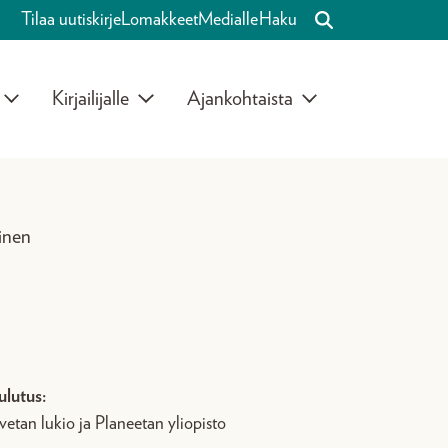
Tilaa uutiskirje
Lomakkeet
Medialle
Haku
Kirjailijalle
Ajankohtaista
inen
ulutus:
etan lukio ja Planeetan yliopisto