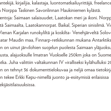
ntekijä, kirjailjia, kalastaja, luontomatkailuyrittäjä, freelanc
a Norppa Taskinen Savonlinnan Haukiniemen kylästä.
ntoja: Saimaan salaisuudet, Laatokan meri ja ikoni. Norpp
tä Saimaalta, Laatokannorpat. Baikal, Siperian sinisilmä. V
 Vienan Karjalan runokyliltä ja koskilta- Venehjärveltä Solove
atar Maudin maa, Finnarp-retkikunnan mukana Antarktikse
n on uinut järvilohien suojelun puolesta Saimaan yläjuoksu
usta, alajuoksulle Imatran Vuokselle 250km joka on Suome
tka. Juha valittiin valtakunnan IV viralliseksi kylähulluksi 2
n on tehnyt 36 dokumenttielokuvaa ja neljä omaa tietokirj
n tekee Erkki Kepu-nimellä juonto ja-esiitymisiä erilaisissa
kijäsitilaisuuksissa.