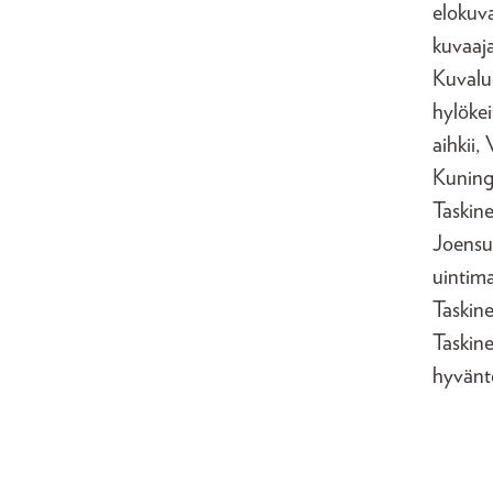
elokuva
kuvaaj
Kuvalue
hylökei
aihkii,
Kuning
Taskine
Joensu
uintima
Taskine
Taskine
hyvänte