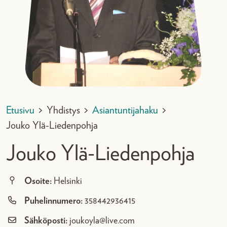
Etusivu
>
Yhdistys
>
Asiantuntijahaku
>
Jouko Ylä-Liedenpohja
Jouko Ylä-Liedenpohja
Osoite:
Helsinki
Puhelinnumero:
358442936415
Sähköposti:
joukoyla@live.com