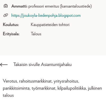
Ammatti:
professori emeritus (kansantaloustiede)
https://joukoyla-liedenpohja.blogspot.com
Koulutus:
Kauppatieteiden tohtori
Erityisala:
Talous
Takaisin sivulle Asiantuntijahaku
Verotus, rahoitusmarkkinat, yritysrahoitus,
pankkitoiminta, työmarkkinat, kilpailupolitiikka, julkinen
talous