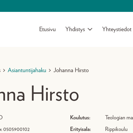
Etusivu
Yhdistys
Yhteystiedot
s
>
Asiantuntijahaku
>
Johanna Hirsto
nna Hirsto
O
Koulutus:
Teologian mai
:
0505900102
Erityisala:
Rippikoulu