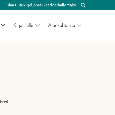
Tilaa uutiskirje
Lomakkeet
Medialle
Haku
Kirjailijalle
Ajankohtaista
steri