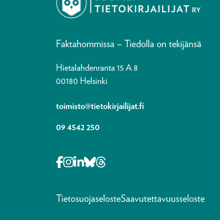
Faktahommissa – Tiedolla on tekijänsä
Hietalahdenranta 15 A 8
00180 Helsinki
toimisto@tietokirjailijat.fi
09 4542 250
Opens in a new tab Facebook-f
Opens in a new tab Instagram
Opens in a new tab Linkedin-i
Opens in a new tab Bluesky
Opens in a new tab Thre
Tietosuojaseloste
Saavutettavuusseloste