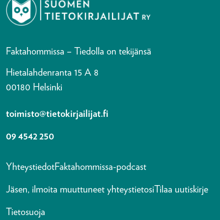
Faktahommissa – Tiedolla on tekijänsä
Hietalahdenranta 15 A 8
00180 Helsinki
toimisto@tietokirjailijat.fi
09 4542 250
Yhteystiedot
Faktahommissa-podcast
Jäsen, ilmoita muuttuneet yhteystietosi
Tilaa uutiskirje
Tietosuoja