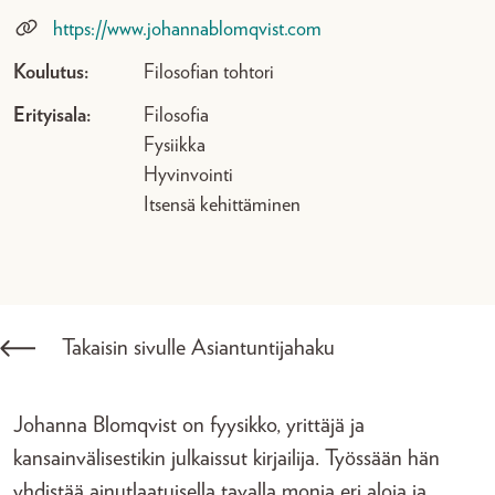
https://www.johannablomqvist.com
Koulutus:
Filosofian tohtori
Erityisala:
Filosofia
Fysiikka
Hyvinvointi
Itsensä kehittäminen
Takaisin sivulle Asiantuntijahaku
Johanna Blomqvist on fyysikko, yrittäjä ja
kansainvälisestikin julkaissut kirjailija. Työssään hän
yhdistää ainutlaatuisella tavalla monia eri aloja ja