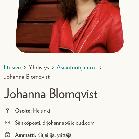
Etusivu
>
Yhdistys
>
Asiantuntijahaku
>
Johanna Blomqvist
Johanna Blomqvist
Osoite:
Helsinki
Sähköposti:
drjohannab@icloud.com
Ammatti:
Kirjailija, yrittäjä