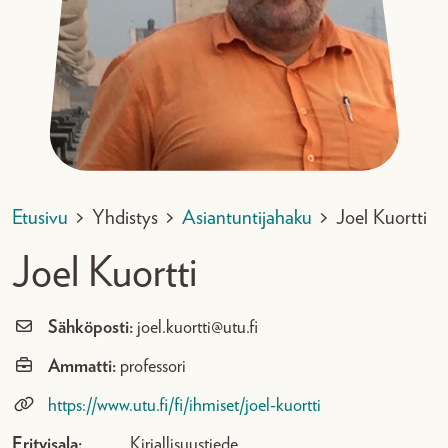
Etusivu
>
Yhdistys
>
Asiantuntijahaku
>
Joel Kuortti
Joel Kuortti
Sähköposti:
joel.kuortti@utu.fi
Ammatti:
professori
https://www.utu.fi/fi/ihmiset/joel-kuortti
Erityisala:
Kirjallisuustiede