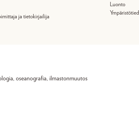
Luonto
Ympäristötie
mittaja ja tietokirjailija
ologia, oseanografia, ilmastonmuutos