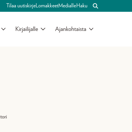
Tilaa uutiskirje
Lomakkeet
Medialle
Haku
Kirjailijalle
Ajankohtaista
tori