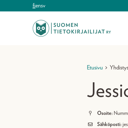
Siirry sisältöön
fi
en
sv
Etusivu
>
Yhdisty
Jessi
Osoite:
Numme
Sähköposti:
je