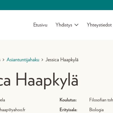
Etusivu
Yhdistys
Yhteystiedot
s
>
Asiantuntijahaku
>
Jessica Haapkylä
ca Haapkylä
la
Koulutus:
Filosofian toh
shaap@yahoo.fr
Erityisala:
Biologia