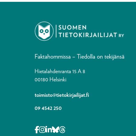
Faktahommissa – Tiedolla on tekijänsä
Hietalahdenranta 15 A 8
00180 Helsinki
toimisto@tietokirjailijat.fi
09 4542 250
Opens in a new tab Facebook-f
Opens in a new tab Instagram
Opens in a new tab Linkedin-i
Opens in a new tab Bluesky
Opens in a new tab Thre