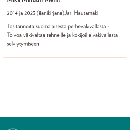
Mikä Minuun Meni?
2014 ja 2023 (äänikirjana)
Jari Hautamäki
Tositarinoita suomalaisesta perheväkivallasta -
Toivoa väkivaltaa tehneille ja kokijoille väkivallasta
selviytymiseen