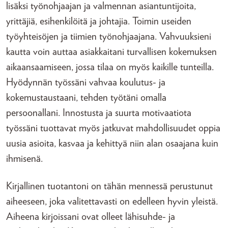
lisäksi työnohjaajan ja valmennan asiantuntijoita,
yrittäjiä, esihenkilöitä ja johtajia. Toimin useiden
työyhteisöjen ja tiimien työnohjaajana. Vahvuuksieni
kautta voin auttaa asiakkaitani turvallisen kokemuksen
aikaansaamiseen, jossa tilaa on myös kaikille tunteilla.
Hyödynnän työssäni vahvaa koulutus- ja
kokemustaustaani, tehden työtäni omalla
persoonallani. Innostusta ja suurta motivaatiota
työssäni tuottavat myös jatkuvat mahdollisuudet oppia
uusia asioita, kasvaa ja kehittyä niin alan osaajana kuin
ihmisenä.
Kirjallinen tuotantoni on tähän mennessä perustunut
aiheeseen, joka valitettavasti on edelleen hyvin yleistä.
Aiheena kirjoissani ovat olleet lähisuhde- ja