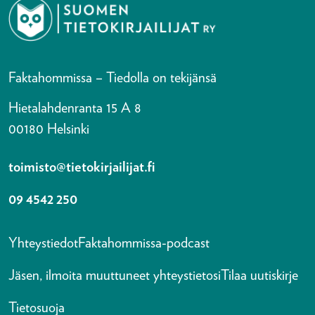
Faktahommissa – Tiedolla on tekijänsä
Hietalahdenranta 15 A 8
00180 Helsinki
toimisto@tietokirjailijat.fi
09 4542 250
Yhteystiedot
Faktahommissa-podcast
Jäsen, ilmoita muuttuneet yhteystietosi
Tilaa uutiskirje
Tietosuoja