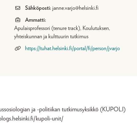
Sähköposti:
janne.varjo@helsinki.fi
Ammatti:
Apulaisprofessori (tenure track), Koulutuksen,
yhteiskunnan ja kulttuurin tutkimus
https://tuhat.helsinki.fi/portal/fi/person/jvarjo
ussosiologian ja -politiikan tutkimusyksikkö (KUPOLI)
blogs.helsinki.fi/kupoli-unit/