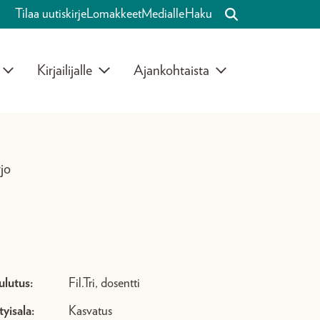
Tilaa uutiskirje
Lomakkeet
Medialle
Haku
Kirjailijalle
Ajankohtaista
jo
ulutus:
Fil.Tri, dosentti
tyisala:
Kasvatus