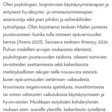
Olen psykologian, kognitiivisen käyttäytymisterapian ja
erityisesti hyväksymis- ja omistautumisterapian
asiantuntija sekä pian johdon ja esihenkilöiden
työnohjaaja. Olen kirjoittanut teoksen Mielen jumeista
joustavuuteen: kuinka tulla toimeen epävarmuuden
kanssa (Atena 2023). Seuraava teokseni ilmestyy 2026.
Puhun mielelläni arvojen mukaisesta elämästä,
psykologisen joustavuuden taidosta, oikeasti toimivien
tavoitteiden asettamisesta sekä kaikenlaisista
merkityksellisten tekojen tielle nousevista esteistä,
kuten epävarmuuden sietämisen vaikeudesta,
kroonisesta negatiivisesta ajattelusta, murehtimisesta
tai omien odotusten vaikutuksista käyttäytymiseen ja
hyvinvointiin. Muokkaan esityksiäni kohderyhmän
mukaan esim. suurelle yleisölle, kaikenlaisiin työelämä-