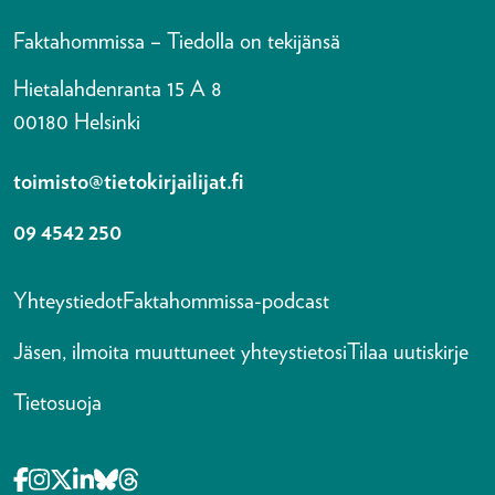
Faktahommissa – Tiedolla on tekijänsä
Hietalahdenranta 15 A 8
00180 Helsinki
toimisto@tietokirjailijat.fi
09 4542 250
Yhteystiedot
Faktahommissa-podcast
Jäsen, ilmoita muuttuneet yhteystietosi
Tilaa uutiskirje
Tietosuoja
Opens in a new tab Facebook-f
Opens in a new tab Instagram
Opens in a new tab X-twitter
Opens in a new tab Linkedin-in
Opens in a new tab Bluesky
Opens in a new tab Threads