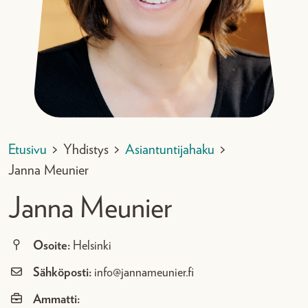
Etusivu
>
Yhdistys
>
Asiantuntijahaku
>
Janna Meunier
Janna Meunier
Osoite:
Helsinki
Sähköposti:
info@jannameunier.fi
Ammatti: