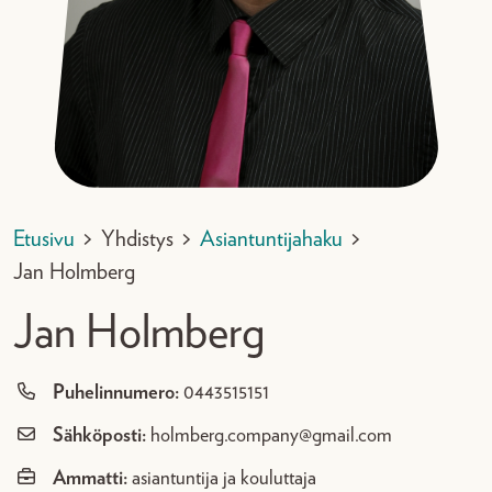
Etusivu
>
Yhdistys
>
Asiantuntijahaku
>
Jan Holmberg
Jan Holmberg
Puhelinnumero:
0443515151
Sähköposti:
holmberg.company@gmail.com
Ammatti:
asiantuntija ja kouluttaja