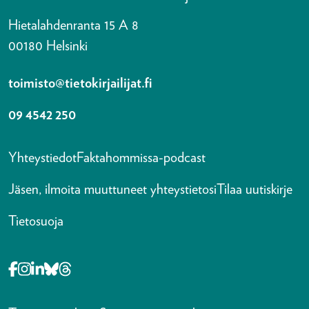
Hietalahdenranta 15 A 8
00180 Helsinki
toimisto@tietokirjailijat.fi
09 4542 250
Yhteystiedot
Faktahommissa-podcast
Jäsen, ilmoita muuttuneet yhteystietosi
Tilaa uutiskirje
Tietosuoja
Opens in a new tab Facebook-f
Opens in a new tab Instagram
Opens in a new tab Linkedin-in
Opens in a new tab Bluesky
Opens in a new tab Threads