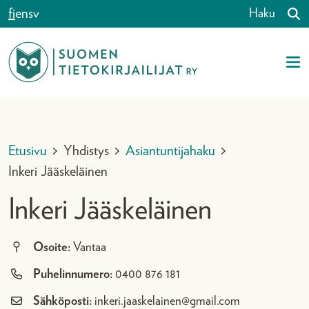
Siirry sisältöön
fi
en
sv
Haku
Etusivu
>
Yhdistys
>
Asiantuntijahaku
>
Inkeri Jääskeläinen
Inkeri Jääskeläinen
Osoite:
Vantaa
Puhelinnumero:
0400 876 181
Sähköposti:
inkeri.jaaskelainen@gmail.com