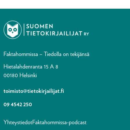
Faktahommissa – Tiedolla on tekijänsä
Hietalahdenranta 15 A 8
00180 Helsinki
toimisto@tietokirjailijat.fi
09 4542 250
Yhteystiedot
Faktahommissa-podcast