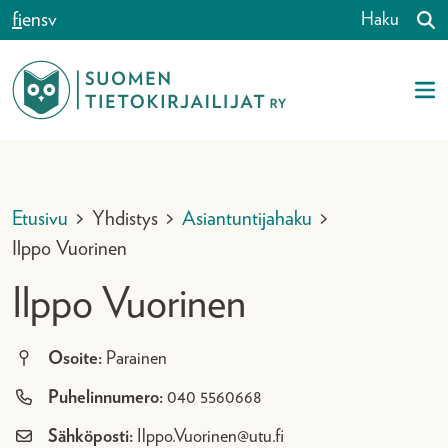
Siirry sisältöön
fi
en
sv
Haku
Etusivu
>
Yhdistys
>
Asiantuntijahaku
>
Ilppo Vuorinen
Ilppo Vuorinen
Osoite:
Parainen
Puhelinnumero:
040 5560668
Sähköposti:
Ilppo.Vuorinen@utu.fi