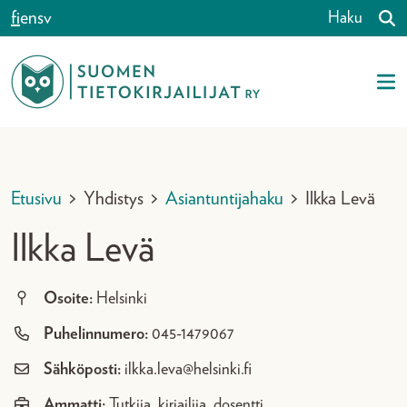
Siirry sisältöön
fi
en
sv
Haku
Etusivu
>
Yhdistys
>
Asiantuntijahaku
>
Ilkka Levä
Ilkka Levä
Osoite:
Helsinki
Puhelinnumero:
045-1479067
Sähköposti:
ilkka.leva@helsinki.fi
Ammatti:
Tutkija, kirjailija, dosentti