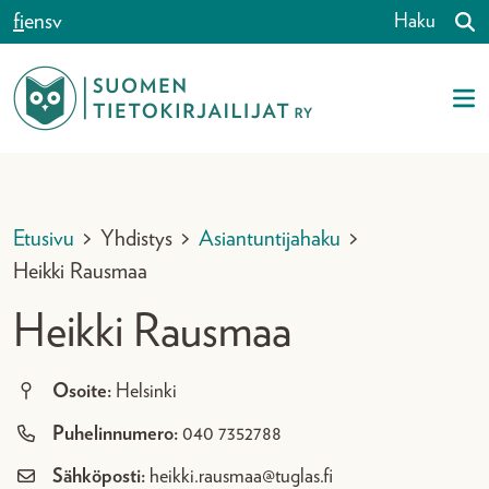
Siirry sisältöön
fi
en
sv
Haku
Etusivu
>
Yhdistys
>
Asiantuntijahaku
>
Heikki Rausmaa
Heikki Rausmaa
Osoite:
Helsinki
Puhelinnumero:
040 7352788
Sähköposti:
heikki.rausmaa@tuglas.fi