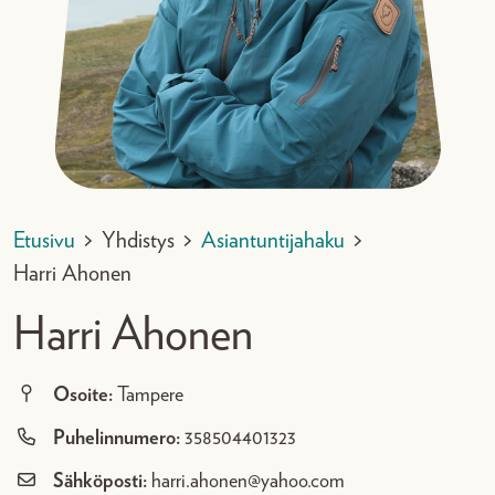
Etusivu
>
Yhdistys
>
Asiantuntijahaku
>
Harri Ahonen
Harri Ahonen
Osoite:
Tampere
Puhelinnumero:
358504401323
Sähköposti:
harri.ahonen@yahoo.com