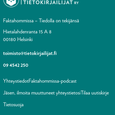
Faktahommissa – Tiedolla on tekijänsä
Hietalahdenranta 15 A 8
00180 Helsinki
toimisto@tietokirjailijat.fi
09 4542 250
Yhteystiedot
Faktahommissa-podcast
Jäsen, ilmoita muuttuneet yhteystietosi
Tilaa uutiskirje
Tietosuoja