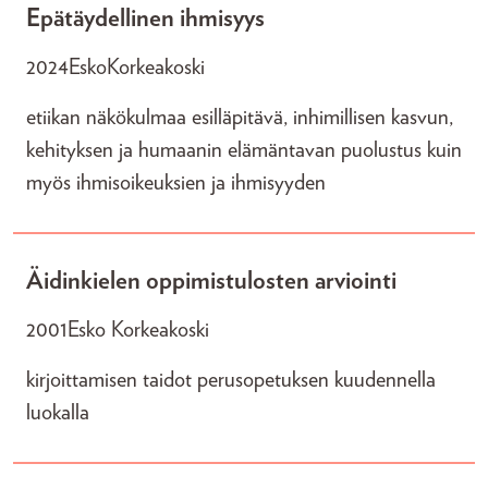
Epätäydellinen ihmisyys
2024
EskoKorkeakoski
etiikan näkökulmaa esilläpitävä, inhimillisen kasvun,
kehityksen ja humaanin elämäntavan puolustus kuin
myös ihmisoikeuksien ja ihmisyyden
Äidinkielen oppimistulosten arviointi
2001
Esko Korkeakoski
kirjoittamisen taidot perusopetuksen kuudennella
luokalla