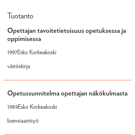
Tuotanto
Opettajan tavoitetietoisuus opetuksessa ja
oppimisessa
1997
Esko Korkeakoski
väitöskirja
Opetussunnitelma opettajan näkökulmasta
1989
Esko Korkeakoski
lisensiaattityö