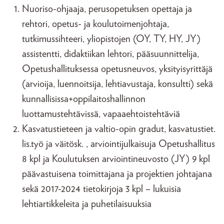
Nuoriso-ohjaaja, perusopetuksen opettaja ja
rehtori, opetus- ja koulutoimenjohtaja,
tutkimussihteeri, yliopistojen (OY, TY, HY, JY)
assistentti, didaktiikan lehtori, pääsuunnittelija,
Opetushallituksessa opetusneuvos, yksityisyrittäjä
(arvioija, luennoitsija, lehtiavustaja, konsultti) sekä
kunnallisissa+oppilaitoshallinnon
luottamustehtävissä, vapaaehtoistehtäviä
Kasvatustieteen ja valtio-opin gradut, kasvatustiet.
lis.työ ja väitösk. , arviointijulkaisuja Opetushallitus
8 kpl ja Koulutuksen arviointineuvosto (JY) 9 kpl
päävastuisena toimittajana ja projektien johtajana
sekä 2017-2024 tietokirjoja 3 kpl – lukuisia
lehtiartikkeleita ja puhetilaisuuksia