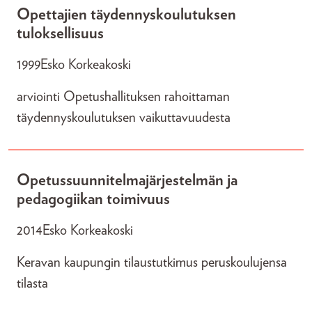
Opettajien täydennyskoulutuksen
tuloksellisuus
1999
Esko Korkeakoski
arviointi Opetushallituksen rahoittaman
täydennyskoulutuksen vaikuttavuudesta
Opetussuunnitelmajärjestelmän ja
pedagogiikan toimivuus
2014
Esko Korkeakoski
Keravan kaupungin tilaustutkimus peruskoulujensa
tilasta