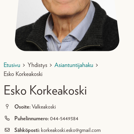
Etusivu
>
Yhdistys
>
Asiantuntijahaku
>
Esko Korkeakoski
Esko Korkeakoski
Osoite:
Valkeakoski
Puhelinnumero:
044-5449384
Sähköposti:
korkeakoski.esko@gmail.com