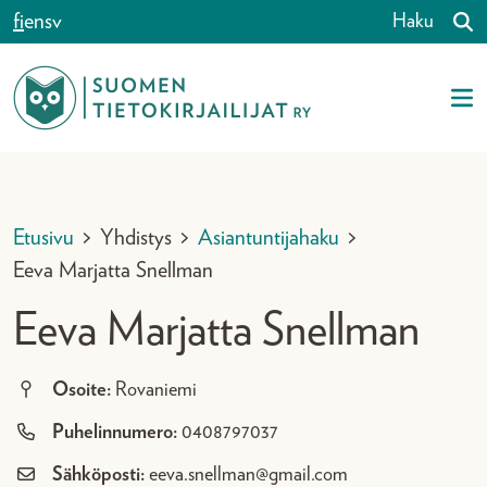
Siirry sisältöön
fi
en
sv
Haku
Etusivu
>
Yhdistys
>
Asiantuntijahaku
>
Eeva Marjatta Snellman
Eeva Marjatta Snellman
Osoite:
Rovaniemi
Puhelinnumero:
0408797037
Sähköposti:
eeva.snellman@gmail.com