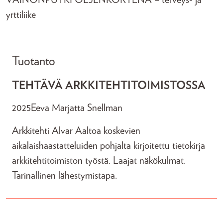
VÄINÖNPUTKI OLJENKORTENA – terveys- ja
yrttiliike
Tuotanto
TEHTÄVÄ ARKKITEHTITOIMISTOSSA
2025
Eeva Marjatta Snellman
Arkkitehti Alvar Aaltoa koskevien
aikalaishaastatteluiden pohjalta kirjoitettu tietokirja
arkkitehtitoimiston työstä. Laajat näkökulmat.
Tarinallinen lähestymistapa.