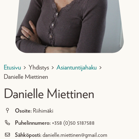
Etusivu
>
Yhdistys
>
Asiantuntijahaku
>
Danielle Miettinen
Danielle Miettinen
Osoite:
Riihimäki
Puhelinnumero:
+358 (0)50 5187588
Sähköposti:
danielle.miettinen@gmail.com