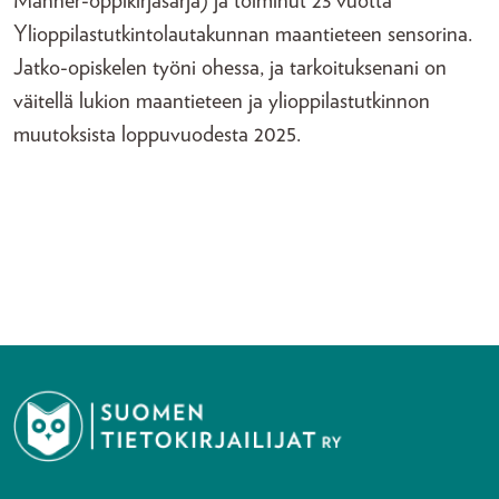
Manner-oppikirjasarja) ja toiminut 23 vuotta
Ylioppilastutkintolautakunnan maantieteen sensorina.
Jatko-opiskelen työni ohessa, ja tarkoituksenani on
väitellä lukion maantieteen ja ylioppilastutkinnon
muutoksista loppuvuodesta 2025.