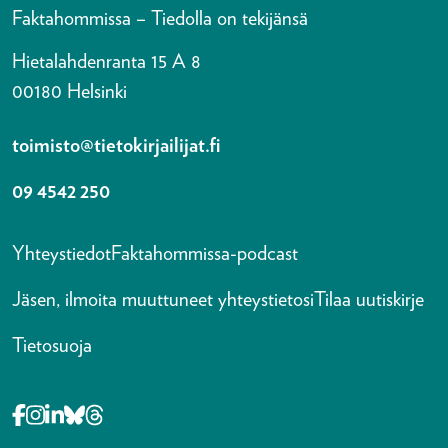
Faktahommissa – Tiedolla on tekijänsä
Hietalahdenranta 15 A 8
00180 Helsinki
toimisto@tietokirjailijat.fi
09 4542 250
Yhteystiedot
Faktahommissa-podcast
Jäsen, ilmoita muuttuneet yhteystietosi
Tilaa uutiskirje
Tietosuoja
Opens in a new tab Facebook-f
Opens in a new tab Instagram
Opens in a new tab Linkedin-in
Opens in a new tab Bluesky
Opens in a new tab Threads