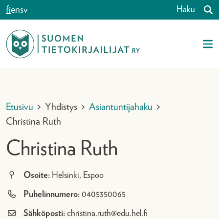
Siirry sisältöön
fi
en
sv
Haku
Etusivu
>
Yhdistys
>
Asiantuntijahaku
>
Christina Ruth
Christina Ruth
Osoite:
Helsinki, Espoo
Puhelinnumero:
0405350065
Sähköposti:
christina.ruth@edu.hel.fi