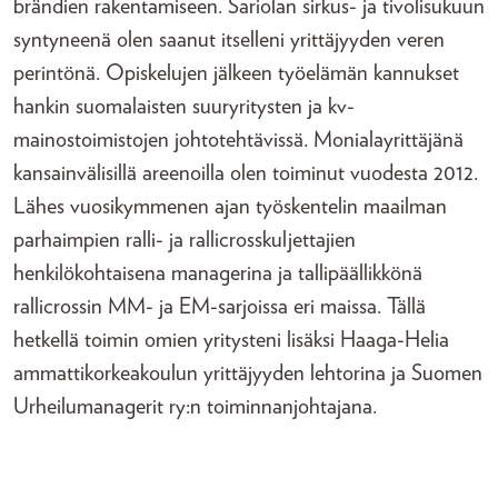
brändien rakentamiseen. Sariolan sirkus- ja tivolisukuun
syntyneenä olen saanut itselleni yrittäjyyden veren
perintönä. Opiskelujen jälkeen työelämän kannukset
hankin suomalaisten suuryritysten ja kv-
mainostoimistojen johtotehtävissä. Monialayrittäjänä
kansainvälisillä areenoilla olen toiminut vuodesta 2012.
Lähes vuosikymmenen ajan työskentelin maailman
parhaimpien ralli- ja rallicrosskuljettajien
henkilökohtaisena managerina ja tallipäällikkönä
rallicrossin MM- ja EM-sarjoissa eri maissa. Tällä
hetkellä toimin omien yritysteni lisäksi Haaga-Helia
ammattikorkeakoulun yrittäjyyden lehtorina ja Suomen
Urheilumanagerit ry:n toiminnanjohtajana.