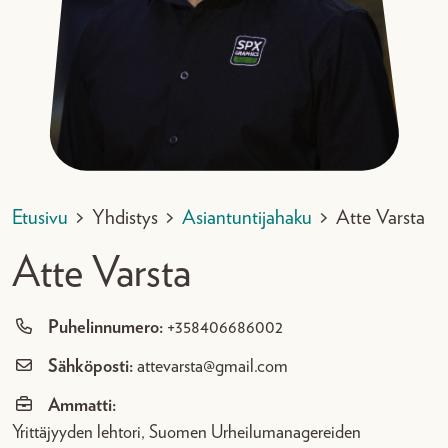
Etusivu
>
Yhdistys
>
Asiantuntijahaku
>
Atte Varsta
Atte Varsta
Puhelinnumero:
+358406686002
Sähköposti:
attevarsta@gmail.com
Ammatti:
Yrittäjyyden lehtori, Suomen Urheilumanagereiden