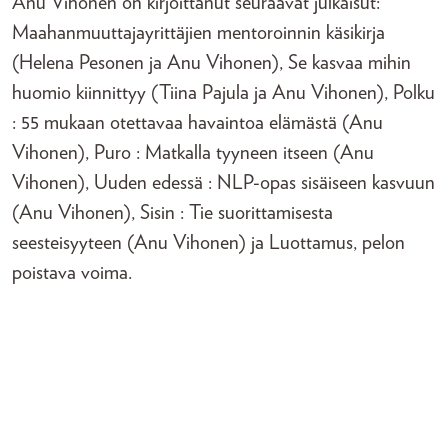
Anu Vihonen on kirjoittanut seuraavat julkaisut:
Maahanmuuttajayrittäjien mentoroinnin käsikirja
(Helena Pesonen ja Anu Vihonen), Se kasvaa mihin
huomio kiinnittyy (Tiina Pajula ja Anu Vihonen), Polku
: 55 mukaan otettavaa havaintoa elämästä (Anu
Vihonen), Puro : Matkalla tyyneen itseen (Anu
Vihonen), Uuden edessä : NLP-opas sisäiseen kasvuun
(Anu Vihonen), Sisin : Tie suorittamisesta
seesteisyyteen (Anu Vihonen) ja Luottamus, pelon
poistava voima.