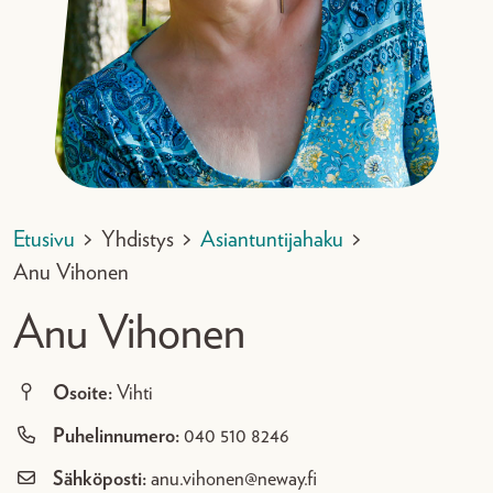
Etusivu
>
Yhdistys
>
Asiantuntijahaku
>
Anu Vihonen
Anu Vihonen
Osoite:
Vihti
Puhelinnumero:
040 510 8246
Sähköposti:
anu.vihonen@neway.fi