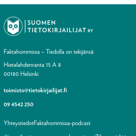
Faktahommissa – Tiedolla on tekijänsä
Hietalahdenranta 15 A 8
00180 Helsinki
toimisto@tietokirjailijat.fi
09 4542 250
Yhteystiedot
Faktahommissa-podcast