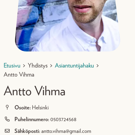
Etusivu
>
Yhdistys
>
Asiantuntijahaku
>
Antto Vihma
Antto Vihma
Osoite:
Helsinki
Puhelinnumero:
0503724568
Sähköposti:
antto.vihma@gmail.com