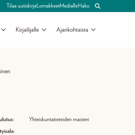
Tilaa uutiskirje
Lomakkeet
Medialle
Haku
Kirjailijalle
Ajankohtaista
kinen
ulutus:
Yhteiskuntatieteiden maisteri
tyisala: