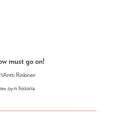
ow must go on!
21
Antti Rinkinen
tex oy:n historia