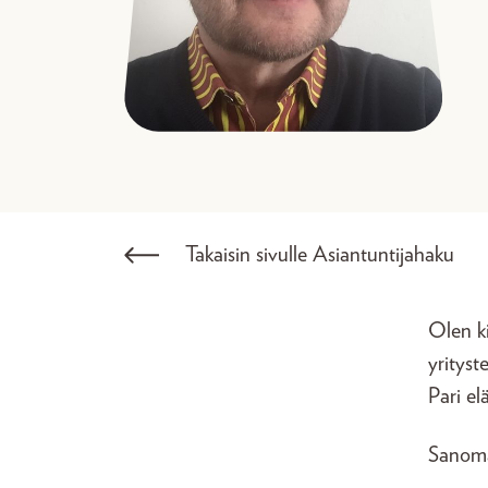
Takaisin sivulle Asiantuntijahaku
Olen ki
yrityst
Pari el
Sanoma