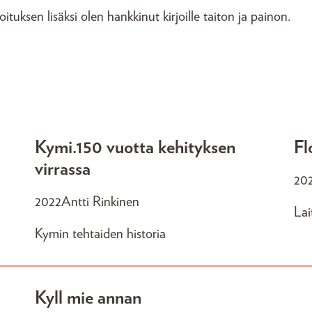
joituksen lisäksi olen hankkinut kirjoille taiton ja painon.
Kymi.150 vuotta kehityksen
Fl
virrassa
20
2022
Antti Rinkinen
Lai
Kymin tehtaiden historia
Kyll mie annan