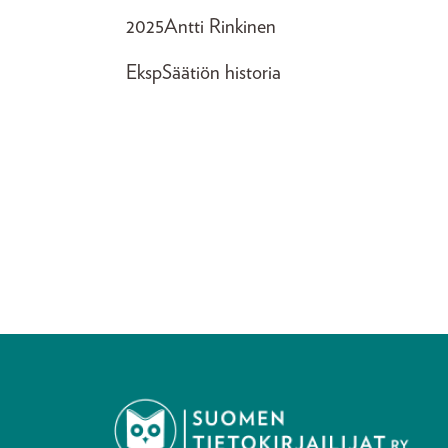
2025
Antti Rinkinen
EkspSäätiön historia