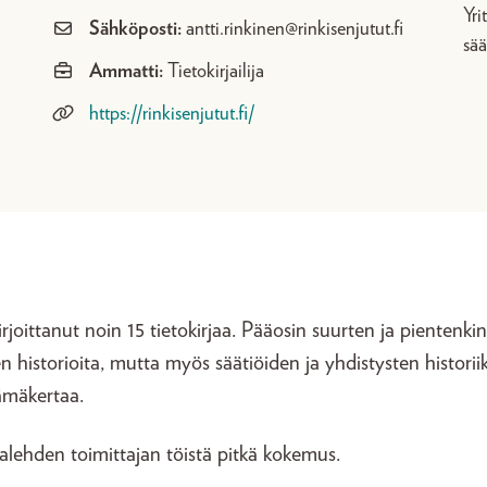
Yri
Sähköposti:
antti.rinkinen@rinkisenjutut.fi
sää
Ammatti:
Tietokirjailija
https://rinkisenjutut.fi/
rjoittanut noin 15 tietokirjaa. Pääosin suurten ja pientenkin
en historioita, mutta myös säätiöiden ja yhdistysten historiik
ämäkertaa.
lehden toimittajan töistä pitkä kokemus.