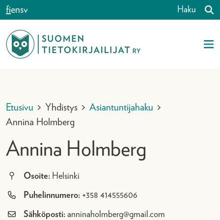
Siirry sisältöön
fi
en
sv
Haku
Etusivu
>
Yhdistys
>
Asiantuntijahaku
>
Annina Holmberg
Annina Holmberg
Osoite:
Helsinki
Puhelinnumero:
+358 414555606
Sähköposti:
anninaholmberg@gmail.com