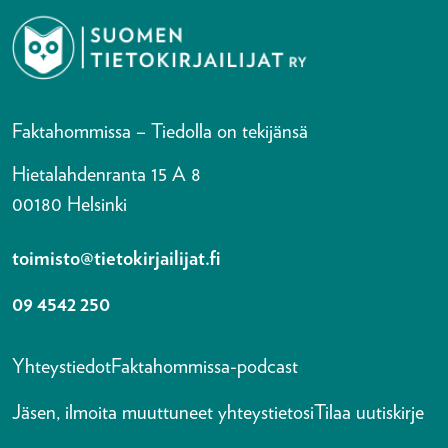
Faktahommissa – Tiedolla on tekijänsä
Hietalahdenranta 15 A 8
00180 Helsinki
toimisto@tietokirjailijat.fi
09 4542 250
Yhteystiedot
Faktahommissa-podcast
Jäsen, ilmoita muuttuneet yhteystietosi
Tilaa uutiskirje