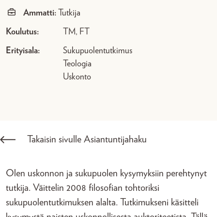
Ammatti:
Tutkija
Koulutus:
TM, FT
Erityisala:
Sukupuolentutkimus
Teologia
Uskonto
Takaisin sivulle Asiantuntijahaku
Olen uskonnon ja sukupuolen kysymyksiin perehtynyt
tutkija. Väittelin 2008 filosofian tohtoriksi
sukupuolentutkimuksen alalta. Tutkimukseni käsitteli
kysymystä naisten uskonnollisesta auktoriteetista. Tällä