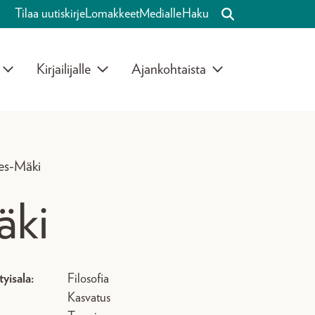
Tilaa uutiskirje
Lomakkeet
Medialle
Haku
Kirjailijalle
Ajankohtaista
es-Mäki
äki
tyisala:
Filosofia
Kasvatus