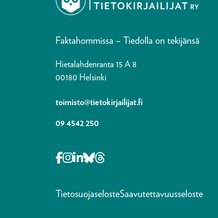
Faktahommissa – Tiedolla on tekijänsä
Hietalahdenranta 15 A 8
00180 Helsinki
toimisto@tietokirjailijat.fi
09 4542 250
Opens in a new tab Facebook-f
Opens in a new tab Instagram
Opens in a new tab Linkedin-i
Opens in a new tab Bluesky
Opens in a new tab Thre
Tietosuojaseloste
Saavutettavuusseloste