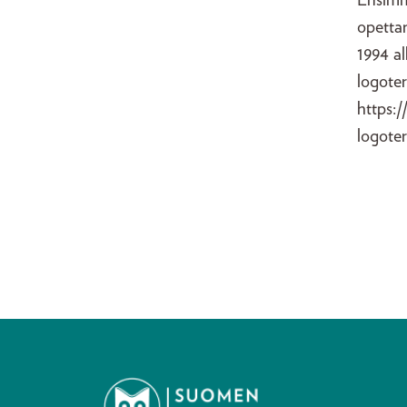
Ensimmä
opettan
1994 al
logote
https:/
logoter