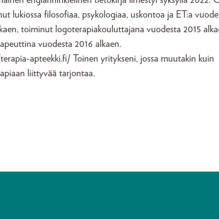
inen englanninkielinen tietokirja ilmestyi syksyllä 2022. 
ut lukiossa filosofiaa, psykologiaa, uskontoa ja ET:a vuode
kaen, toiminut logoterapiakouluttajana vuodesta 2015 alka
rapeuttina vuodesta 2016 alkaen.
/terapia-apteekki.fi/ Toinen yritykseni, jossa muutakin kuin
apiaan liittyvää tarjontaa.