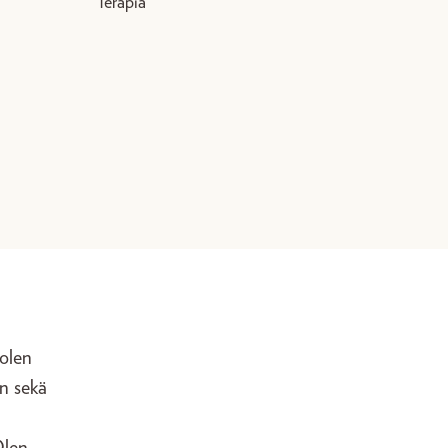
Terapia
 olen
en sekä