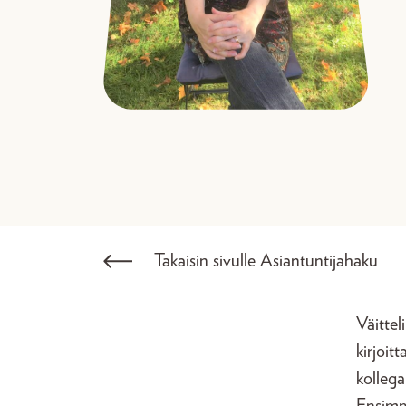
Takaisin sivulle Asiantuntijahaku
Väittel
kirjoit
kollega