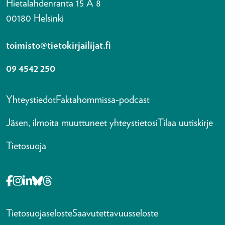
Hietalahdenranta 15 A 8
00180 Helsinki
toimisto@tietokirjailijat.fi
09 4542 250
Yhteystiedot
Faktahommissa-podcast
Jäsen, ilmoita muuttuneet yhteystietosi
Tilaa uutiskirje
Tietosuoja
Opens in a new tab Facebook-f
Opens in a new tab Instagram
Opens in a new tab Linkedin-in
Opens in a new tab Bluesky
Opens in a new tab Threads
Tietosuojaseloste
Saavutettavuusseloste