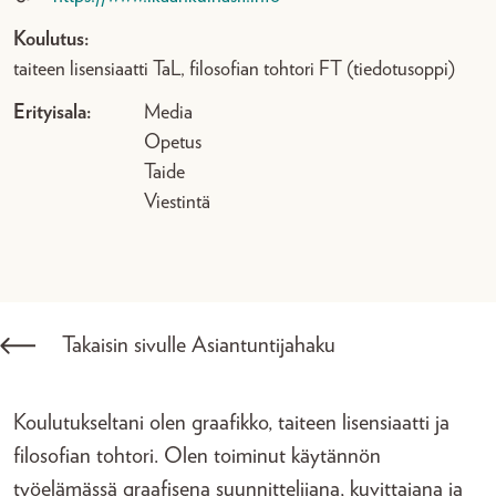
Koulutus:
taiteen lisensiaatti TaL, filosofian tohtori FT (tiedotusoppi)
Erityisala:
Media
Opetus
Taide
Viestintä
Takaisin sivulle Asiantuntijahaku
Koulutukseltani olen graafikko, taiteen lisensiaatti ja
filosofian tohtori. Olen toiminut käytännön
työelämässä graafisena suunnittelijana, kuvittajana ja