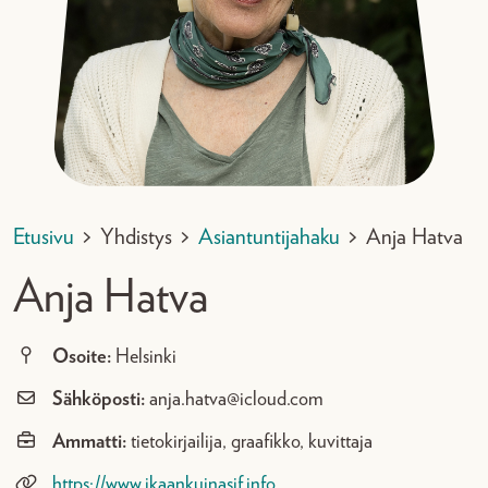
Etusivu
>
Yhdistys
>
Asiantuntijahaku
>
Anja Hatva
Anja Hatva
Osoite:
Helsinki
Sähköposti:
anja.hatva@icloud.com
Ammatti:
tietokirjailija, graafikko, kuvittaja
https://www.ikaankuinasif.info