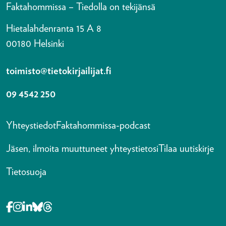
Faktahommissa – Tiedolla on tekijänsä
Hietalahdenranta 15 A 8
00180 Helsinki
toimisto@tietokirjailijat.fi
09 4542 250
Yhteystiedot
Faktahommissa-podcast
Jäsen, ilmoita muuttuneet yhteystietosi
Tilaa uutiskirje
Tietosuoja
Opens in a new tab Facebook-f
Opens in a new tab Instagram
Opens in a new tab Linkedin-in
Opens in a new tab Bluesky
Opens in a new tab Threads