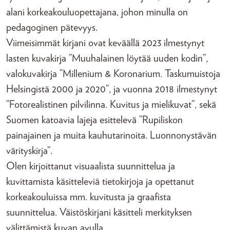
alani korkeakoulu­­opettajana, johon minulla on
pedagoginen pätevyys.
Viimeisimmät kirjani ovat keväällä 2023 ilmestynyt
lasten kuvakirja ”Muuhalainen löytää uuden kodin”,
valokuvakirja ”Millenium & Koronarium. Taskumuistoja
Helsingistä 2000 ja 2020”, ja vuonna 2018 ilmestynyt
”Fotorealistinen pilvilinna. Kuvitus ja mielikuvat”, sekä
Suomen katoavia lajeja esittelevä ”Rupiliskon
painajainen ja muita kauhutarinoita. Luonnonystävän
värityskirja”.
Olen kirjoittanut visuaalista suunnittelua ja
kuvittamista käsitteleviä tietokirjoja ja opettanut
korkeakouluissa mm. kuvitusta ja graafista
suunnittelua. Väistöskirjani käsitteli merkityksen
välittämistä kuvan avulla.