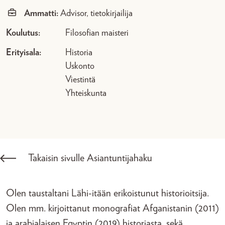
Ammatti:
Advisor, tietokirjailija
Koulutus:
Filosofian maisteri
Erityisala:
Historia
Uskonto
Viestintä
Yhteiskunta
Takaisin sivulle Asiantuntijahaku
Olen taustaltani Lähi-itään erikoistunut historioitsija.
Olen mm. kirjoittanut monografiat Afganistanin (2011)
ja arabialaisen Egyptin (2019) historiasta, sekä