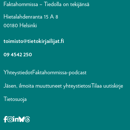
Faktahommissa – Tiedolla on tekijänsä
Hietalahdenranta 15 A 8
00180 Helsinki
toimisto@tietokirjailijat.fi
09 4542 250
Yhteystiedot
Faktahommissa-podcast
Jäsen, ilmoita muuttuneet yhteystietosi
Tilaa uutiskirje
Tietosuoja
Opens in a new tab Facebook-f
Opens in a new tab Instagram
Opens in a new tab Linkedin-in
Opens in a new tab Bluesky
Opens in a new tab Threads