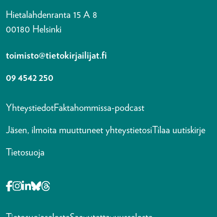
Hietalahdenranta 15 A 8
00180 Helsinki
toimisto@tietokirjailijat.fi
09 4542 250
Yhteystiedot
Faktahommissa-podcast
Jäsen, ilmoita muuttuneet yhteystietosi
Tilaa uutiskirje
Tietosuoja
Opens in a new tab Facebook-f
Opens in a new tab Instagram
Opens in a new tab Linkedin-in
Opens in a new tab Bluesky
Opens in a new tab Threads