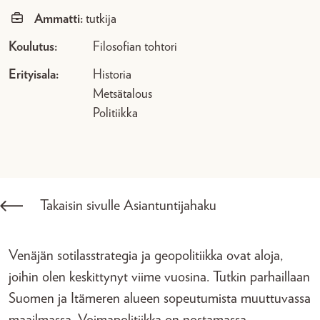
Ammatti:
tutkija
Koulutus:
Filosofian tohtori
Erityisala:
Historia
Metsätalous
Politiikka
Takaisin sivulle Asiantuntijahaku
Venäjän sotilasstrategia ja geopolitiikka ovat aloja,
joihin olen keskittynyt viime vuosina. Tutkin parhaillaan
Suomen ja Itämeren alueen sopeutumista muuttuvassa
maailmassa. Voimapolitiikka on nostamassa