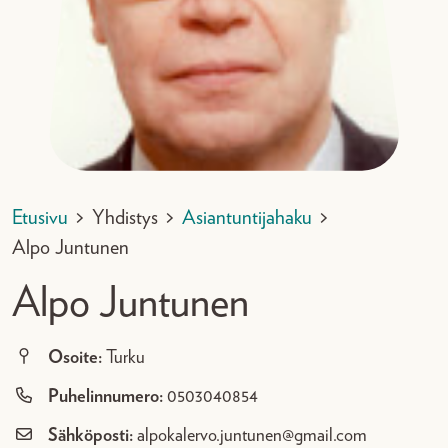
Etusivu
>
Yhdistys
>
Asiantuntijahaku
>
Alpo Juntunen
Alpo Juntunen
Osoite:
Turku
Puhelinnumero:
0503040854
Sähköposti:
alpokalervo.juntunen@gmail.com